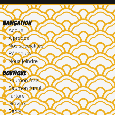
Navigation
Accueil
À propos
Nos spécialités
Pêcheurs
Nous joindre
Boutique
Saumon frais
Saumon fumé
Tartare
Gravlax
Jerky