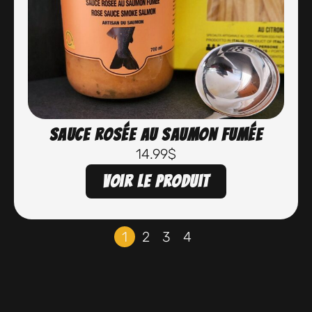
Sauce rosée au saumon fumée
14.99
$
Voir le produit
1
2
3
4