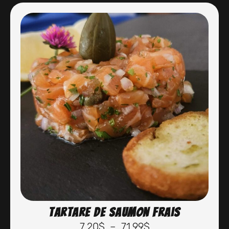
Tartare de saumon frais
7.20
$
–
71.99
$