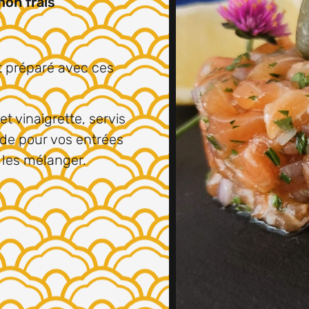
mon frais
t préparé avec ces
et vinaigrette, servis
e pour vos entrées
à les mélanger.