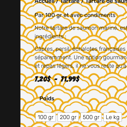
Accueil
/
Tartare
/ Tartare de sau
Par 100 gr et avec condiments
Notre tartare de saumon mariné, es
ingrédients :
Câpres, persil, échalotes françaises 
séparemment. Une option gourmand
et repas légers, il ne vous reste qu’
7.20
$
–
71.99
$
Poids
100 gr
200 gr
500 gr
Le kg