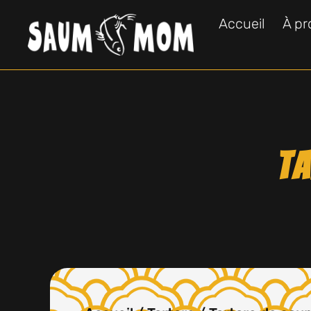
Accueil
À pr
Ta