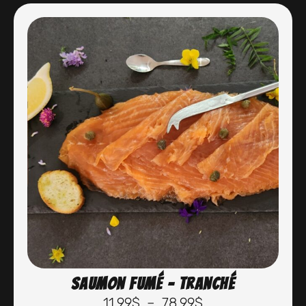
Saumon fumé – Tranché
11.99
$
–
78.99
$