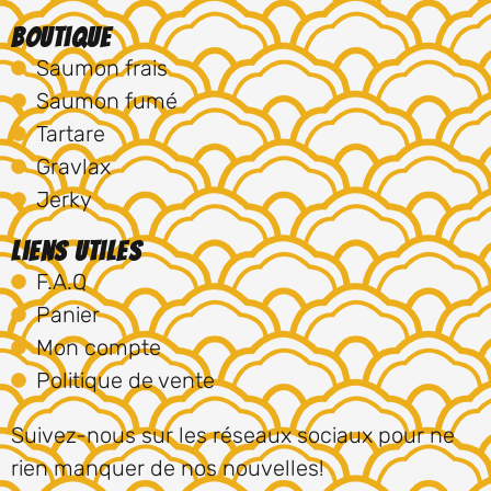
Boutique
Saumon frais
Saumon fumé
Tartare
Gravlax
Jerky
Liens utiles
F.A.Q
Panier
Mon compte
Politique de vente
Suivez-nous sur les réseaux sociaux pour ne
rien manquer de nos nouvelles!