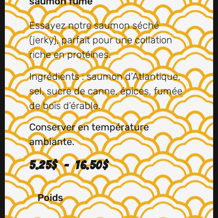
saumon fumé
Essayez notre saumon séché
(jerky), parfait pour une collation
riche en protéines.
Ingrédients : saumon d’Atlantique,
sel, sucre de canne, épices, fumée
de bois d’érable.
Conserver en température
ambiante.
5.25
$
–
16.50
$
Poids