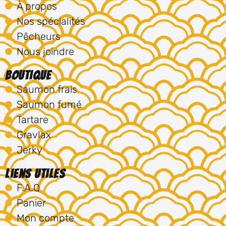
À propos
Nos spécialités
Pêcheurs
Nous joindre
Boutique
Saumon frais
Saumon fumé
Tartare
Gravlax
Jerky
Liens utiles
F.A.Q
Panier
Mon compte