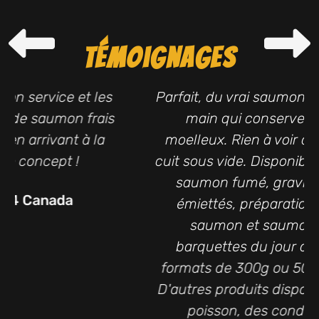
Témoignages
Parfait, du vrai saumon fumé coupé à la
main qui conserve un vrai côté
moelleux. Rien à voir avec le saumon
cuit sous vide. Disponible sous forme de
saumon fumé, gravlax, morceaux
émiettés, préparation à tartare de
saumon et saumon frais. Des
barquettes du jour disponibles en
formats de 300g ou 500g ou au détail.
D'autres produits disponibles autour du
poisson, des condiments pour