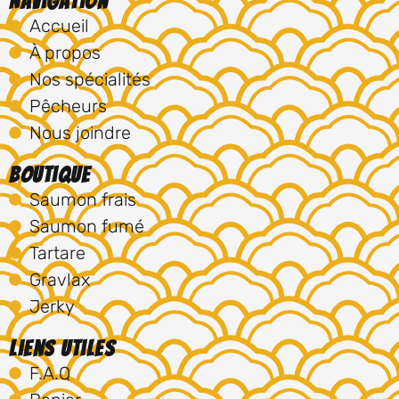
Navigation
Accueil
À propos
Nos spécialités
Pêcheurs
Nous joindre
Boutique
Saumon frais
Saumon fumé
Tartare
Gravlax
Jerky
Liens utiles
F.A.Q