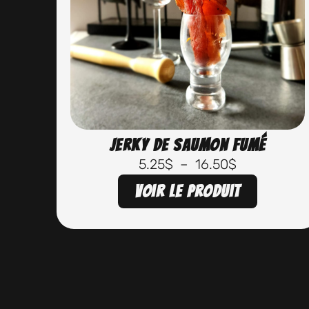
Jerky de saumon fumé
5.25
$
–
16.50
$
Voir le produit