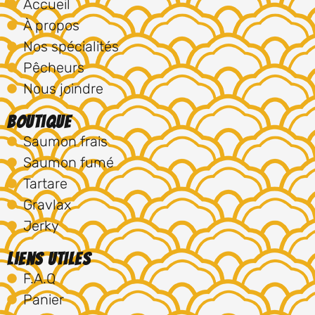
Accueil
À propos
Nos spécialités
Pêcheurs
Nous joindre
Boutique
Saumon frais
Saumon fumé
Tartare
Gravlax
Jerky
Liens utiles
F.A.Q
Panier