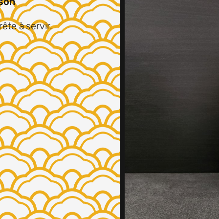
son
rête à
servir.