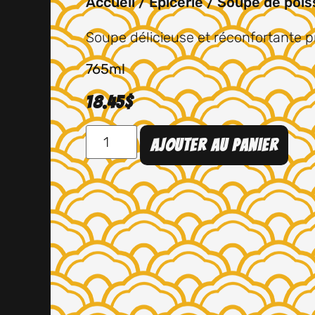
Accueil
/
Épicerie
/ Soupe de pois
Soupe délicieuse et réconfortante p
765ml
18.45
$
Ajouter au panier