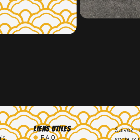
Liens utiles
Suivez-n
is
F.A.Q
sociaux 