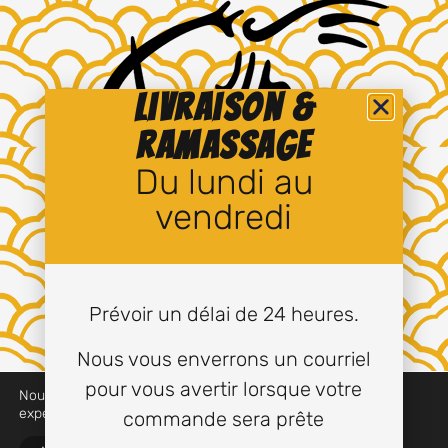
Livraison &
ramassage
Du lundi au
vendredi
Prévoir un délai de 24 heures.
Nous vous enverrons un courriel
pour vous avertir lorsque votre
Nous utilisons des cookies pour vous offrir la meilleure
Tous droits réservés © 2024 à ce jour, Saum-Mom.
expérience sur notre site.
commande sera prête
Conception de
Graphix Design Graphique
.
Fermer la bannière 