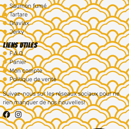
Saumon fumé
Tartare
Gravlax
Jerky
Liens utiles
F.A.Q
Panier
Mon compte
Politique de vente
Suivez-nous sur les réseaux sociaux pour ne
rien manquer de nos nouvelles!