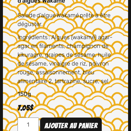
d’algues Wakamé
Salade d’algue Wakamé prête à être
déguster.
Ingrédients : Algues (wakamé) agar-
agar en filaments,
champignon de
kikuragre, graines de sésame, huile
de sésame,
vinaigre de riz, poivron
rouge, assaisonnement,
bleu
alimentaire 2, tartrazine, sucre, sel
150g
7.05
$
Ajouter au panier