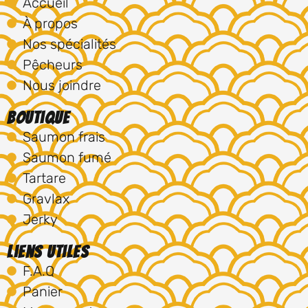
Accueil
À propos
Nos spécialités
Pêcheurs
Nous joindre
Boutique
Saumon frais
Saumon fumé
Tartare
Gravlax
Jerky
Liens utiles
F.A.Q
Panier