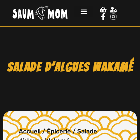
Salade d’algues Wakamé
Accueil
/
Épicerie
/ Salade