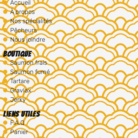
Accueil
À propos
Nos spécialités
Pêcheurs
Nous joindre
Boutique
Saumon frais
Saumon fumé
Tartare
Gravlax
Jerky
Liens utiles
F.A.Q
Panier