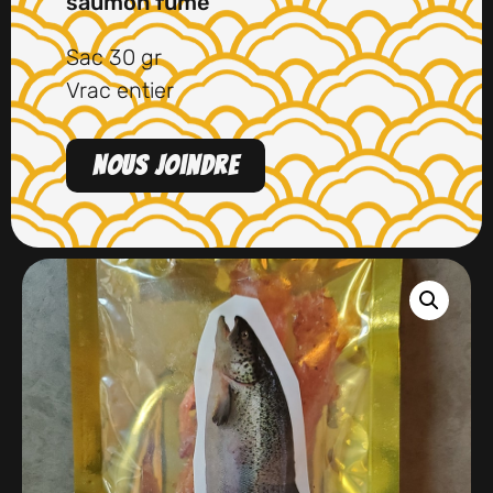
saumon fumé
Sac 30 gr
Vrac entier
Nous joindre