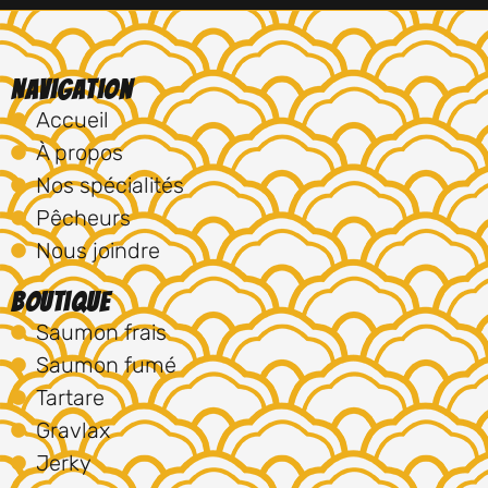
Navigation
Accueil
À propos
Nos spécialités
Pêcheurs
Nous joindre
Boutique
Saumon frais
Saumon fumé
Tartare
Gravlax
Jerky