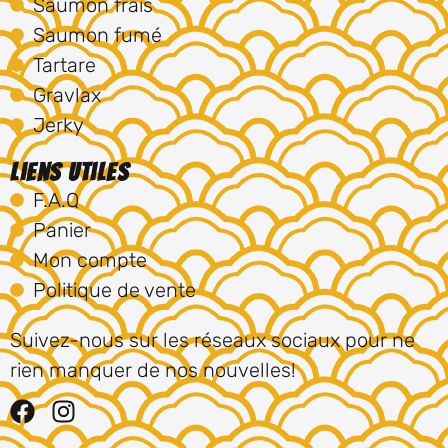
Saumon frais
Saumon fumé
Tartare
Gravlax
Jerky
Liens utiles
F.A.Q
Panier
Mon compte
Politique de vente
Suivez-nous sur les réseaux sociaux pour ne
rien manquer de nos nouvelles!