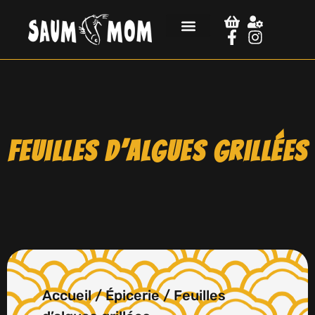
Feuilles d’algues grillées
Accueil
/
Épicerie
/ Feuilles