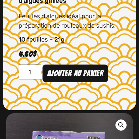
d’algues grillées
Feuilles d’algues idéal pour la
préparation de rouleaux
de sushis.
10 feuilles – 21g
4.60
$
Ajouter au panier