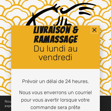
Livraison &
ramassage
Du lundi au
vendredi
Prévoir un délai de 24 heures.
Nous vous enverrons un courriel
pour vous avertir lorsque votre
Nous utilisons des cookies pour vous offrir la meilleure
Tous droits réservés © 2024 à ce jour, Saum-Mom.
expérience sur notre site.
commande sera prête
Conception de
Graphix Design Graphique
.