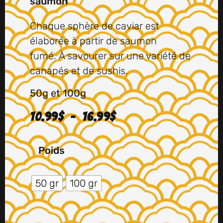
saumon
Chaque sphère de caviar est
élaborée à partir de saumon
fumé.
À savourer sur une
variété de
canapés et de sushis.
50g et 100g
10.99
$
–
16.99
$
Poids
50 gr
100 gr