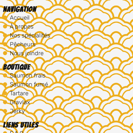
Navigation
Accueil
À propos
Nos spécialités
Pêcheurs
Nous joindre
Boutique
Saumon frais
Saumon fumé
Tartare
Gravlax
Jerky
Liens utiles